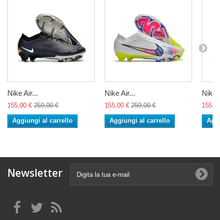
Nike Air...
Nike Air...
Nike A
155,00 €
259,00 €
155,00 €
259,00 €
155,0
Aggiungi al carrello
Aggiungi al carrello
Aggi
Newsletter