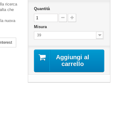
lla ricerca
Quantità
lta che
lla nuova
Misura
39
nterest
Aggiungi al
carrello