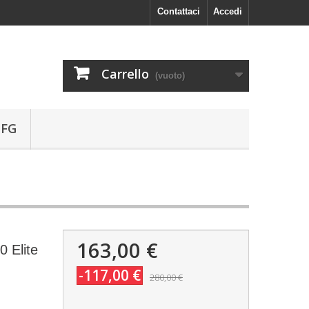
Contattaci
Accedi
Carrello
(vuoto)
 FG
163,00 €
0 Elite
-117,00 €
280,00 €