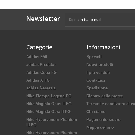
Newsletter
Categorie
Informazioni
Adidas F50
Speciali
adidas Predator
Nuovi prodotti
Adidas Copa FG
I più venduti
Adidas X FG
Contattaci
adidas Nemeziz
Spedizione
Nike Tiempo Legend FG
Rientro della merce
Nike Magista Opus II FG
Termini e condizioni d'us
Nike Magista Obra II FG
Chi siamo
Nike Hypervenom Phantom
Pagamento sicuro
III FG
Mappa del sito
Nike Hypervenom Phantom