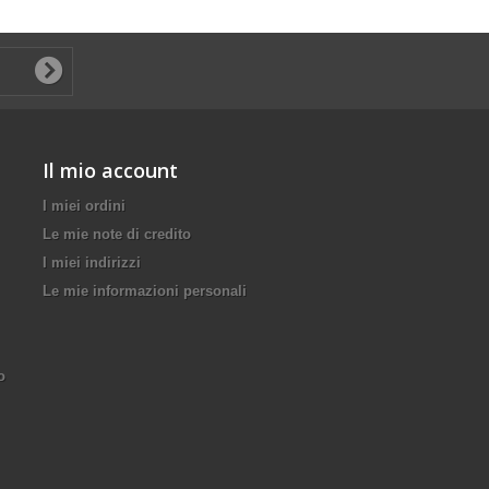
Il mio account
I miei ordini
Le mie note di credito
I miei indirizzi
Le mie informazioni personali
o