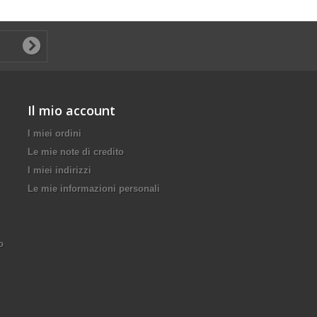
Il mio account
I miei ordini
Le mie note di credito
I miei indirizzi
Le mie informazioni personali
o