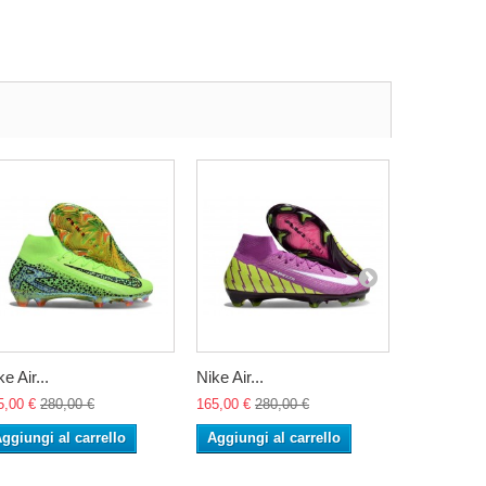
e Air...
Nike Air...
Nike Air...
5,00 €
280,00 €
165,00 €
280,00 €
165,00 €
28
ggiungi al carrello
Aggiungi al carrello
Aggiungi 