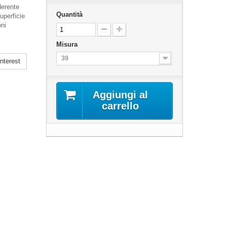
derente
Quantità
uperficie
oni
Misura
39
nterest
Aggiungi al
carrello