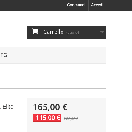
Contattaci
Accedi
Carrello
(vuoto)
 FG
165,00 €
 Elite
-115,00 €
280,00 €