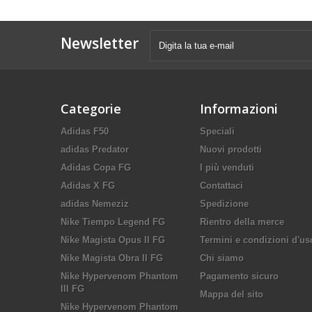
Newsletter
Categorie
Informazioni
Adidas F50
Speciali
adidas Predator
Nuovi prodotti
Adidas Copa FG
I più venduti
Adidas X FG
Contattaci
adidas Nemeziz
Spedizione
Nike Tiempo Legend FG
Rientro della merce
Nike Magista Opus II FG
Termini e condizioni d'us
Nike Magista Obra II FG
Chi siamo
Nike Hypervenom Phantom
Pagamento sicuro
III FG
Mappa del sito
Nike Hypervenom Phantom