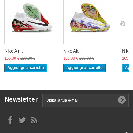
Nike Air...
Nike Air...
Nike A
165,00 €
280,00 €
165,00 €
280,00 €
165,0
Aggiungi al carrello
Aggiungi al carrello
Aggi
Newsletter