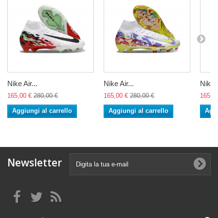
Nike Air...
Nike Air...
Nike A
165,00 €
280,00 €
165,00 €
280,00 €
165,0
Aggiungi al carrello
Aggiungi al carrello
Aggi
Newsletter