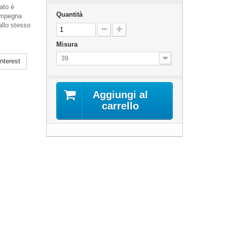
ato è
Quantità
 impegna
allo stesso
Misura
39
nterest
Aggiungi al
carrello