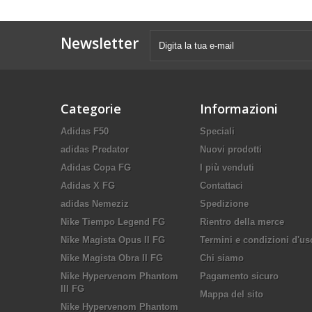
Newsletter
Categorie
Informazioni
Adidas F50
Speciali
adidas Predator
Nuovi prodotti
Adidas Copa FG
I più venduti
Adidas X FG
Contattaci
adidas Nemeziz
Spedizione
Nike Tiempo Legend FG
Rientro della merce
Nike Magista Opus II FG
Termini e condizioni d'us
Nike Magista Obra II FG
Chi siamo
Nike Hypervenom Phantom
Pagamento sicuro
III FG
Mappa del sito
Nike Hypervenom Phantom