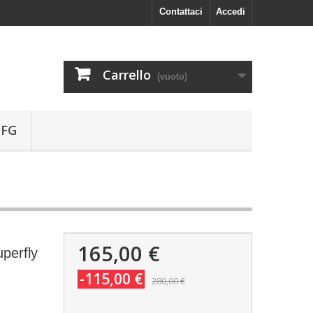
Contattaci
Accedi
Carrello
(vuoto)
 FG
165,00 €
perfly
-115,00 €
280,00 €