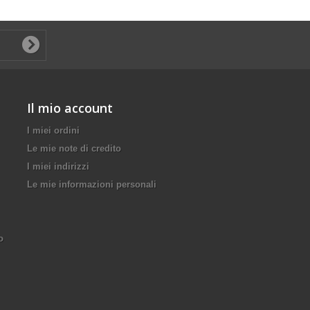
Il mio account
I miei ordini
Le mie note di credito
I miei indirizzi
Le mie informazioni personali
o