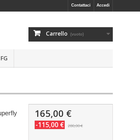
Contattaci
Accedi
Carrello
(vuoto)
 FG
165,00 €
perfly
-115,00 €
280,00 €