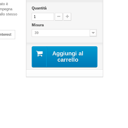
ato è
Quantità
 impegna
allo stesso
Misura
39
nterest
Aggiungi al
carrello