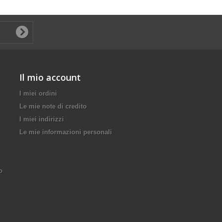
Il mio account
I miei ordini
Le mie note di credito
I miei indirizzi
Le mie informazioni personali
o