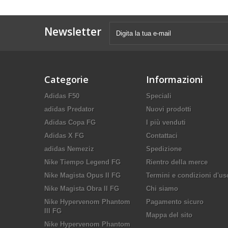
Newsletter
Categorie
Informazioni
Adidas F50
Speciali
adidas Predator
Nuovi prodotti
Adidas Copa FG
I più venduti
Adidas X FG
Contattaci
adidas Nemeziz
Spedizione
Nike Tiempo Legend FG
Rientro della merce
Nike Magista Opus II FG
Termini e condizioni d'us
Nike Magista Obra II FG
Chi siamo
Nike Hypervenom Phantom
Pagamento sicuro
III FG
Mappa del sito
Nike Hypervenom Phantom