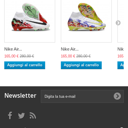
Nike Air...
Nike Air...
Nike A
165,00 €
280,00 €
165,00 €
280,00 €
165,0
Aggiungi al carrello
Aggiungi al carrello
Aggi
Newsletter