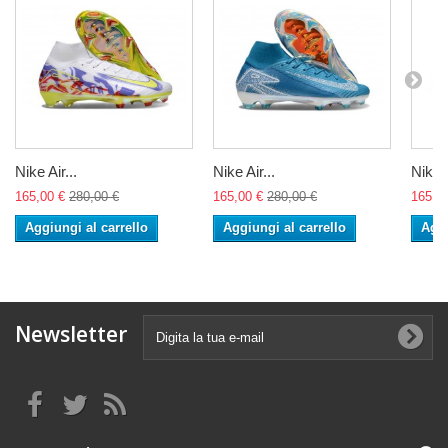
Nike Air...
Nike Air...
Nike A
165,00 €
280,00 €
165,00 €
280,00 €
165,0
Aggiungi al carrello
Aggiungi al carrello
Aggi
Newsletter