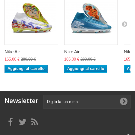
Nike Air...
Nike Air...
Nike A
165,00 €
280,00 €
165,00 €
280,00 €
165,0
Aggiungi al carrello
Aggiungi al carrello
Aggi
Newsletter