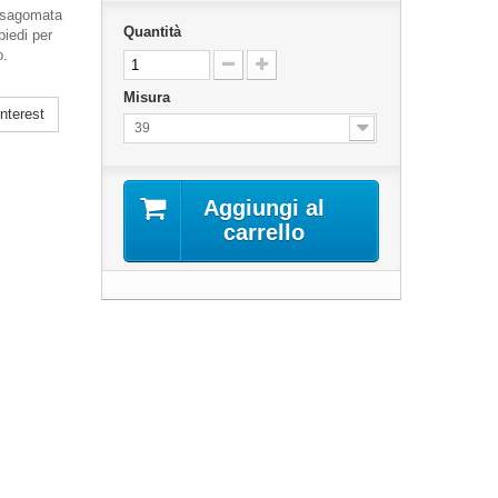
osagomata
Quantità
piedi per
o.
Misura
nterest
39
Aggiungi al
carrello