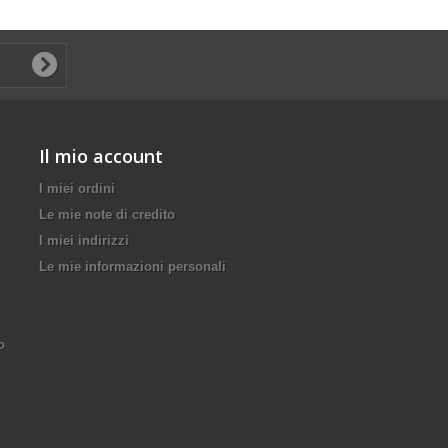
Il mio account
I miei ordini
Le mie note di credito
I miei indirizzi
Le mie informazioni personali
o