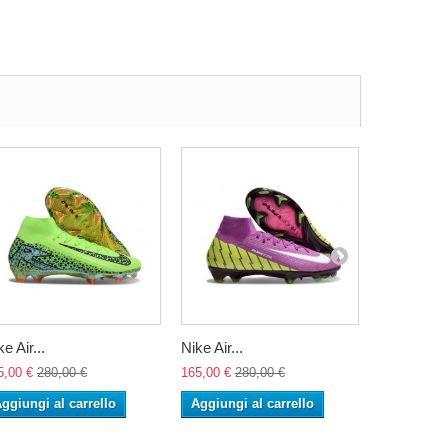
e Air...
Nike Air...
Nike Air...
5,00 €
280,00 €
165,00 €
280,00 €
165,00 €
28
ggiungi al carrello
Aggiungi al carrello
Aggiungi 