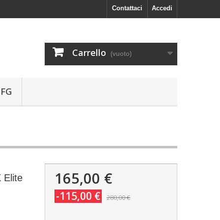
Contattaci
Accedi
Carrello
(vuoto)
 FG
165,00 €
 Elite
-115,00 €
280,00 €