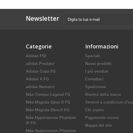
Newsletter
Categorie
Informazioni
Adidas F50
Speciali
adidas Predator
Nuovi prodotti
Adidas Copa FG
I più venduti
Adidas X FG
Contattaci
adidas Nemeziz
Spedizione
Nike Tiempo Legend FG
Rientro della merce
Nike Magista Opus II FG
Termini e condizioni d'us
Nike Magista Obra II FG
Chi siamo
Nike Hypervenom Phantom
Pagamento sicuro
III FG
Mappa del sito
Nike Hypervenom Phantom