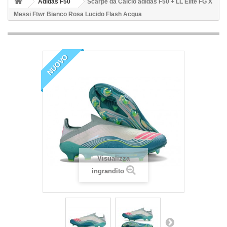
Adidas F50
Scarpe da Calcio adidas F50 + LL Elite FG X
Messi Ftwr Bianco Rosa Lucido Flash Acqua
NUOVO
Visualizza
ingrandito