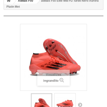
Adidas F50
adidas F50 Elite Mid FG Turbo Nero Aurora
Platin Met
Visualizza
ingrandito