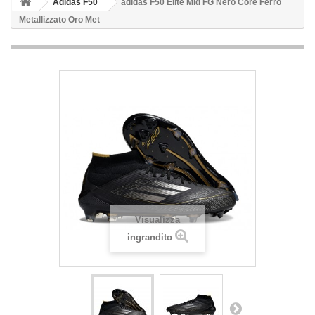
Adidas F50
adidas F50 Elite Mid FG Nero Core Ferro
Metallizzato Oro Met
Visualizza
ingrandito