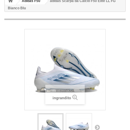
Adidas F50
adidas Scarpa da Calcio F50 Elite LL FG
Bianco Blu
Visualizza
ingrandito