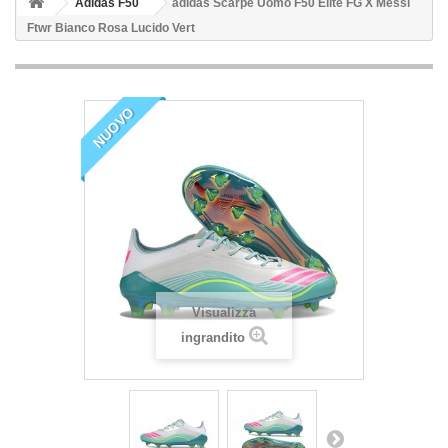
Adidas F50
adidas Scarpe Uomo F50 Elite FG X Messi
Ftwr Bianco Rosa Lucido Vert
NUOVO
Visualizza
ingrandito