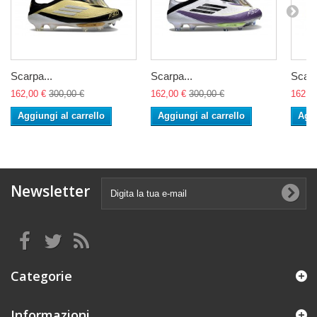
Scarpa...
Scarpa...
Scarp
162,00 €
300,00 €
162,00 €
300,00 €
162,0
Aggiungi al carrello
Aggiungi al carrello
Aggi
Newsletter
Categorie
Informazioni