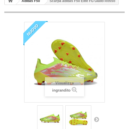
Adidas F50
Scarpa adidas F50 Elite FG Giallo Rosso
NUOVO
Visualizza
ingrandito