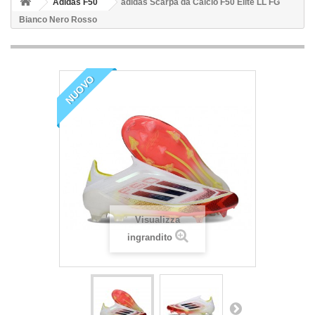
Adidas F50
adidas Scarpa da Calcio F50 Elite LL FG
Bianco Nero Rosso
NUOVO
Visualizza
ingrandito