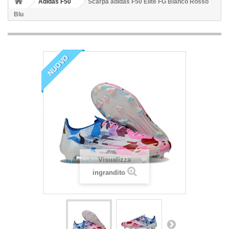
Adidas F50
Scarpa adidas F50 Elite FG Bianco Rosso
Blu
NUOVO
Visualizza
ingrandito