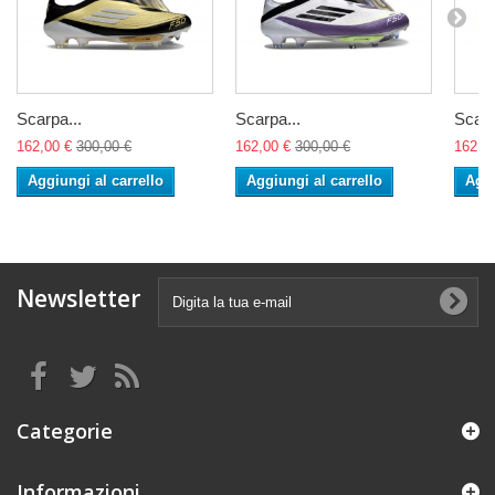
Scarpa...
Scarpa...
Scarp
162,00 €
300,00 €
162,00 €
300,00 €
162,0
Aggiungi al carrello
Aggiungi al carrello
Aggi
Newsletter
Categorie
Informazioni