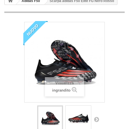
Adidas F50
Scarpa adidas F50 Elite FG Nero Rosso
NUOVO
Visualizza
ingrandito