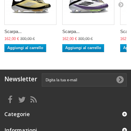
Scarpa...
Scarpa...
Scarp
162,00 €
300,00 €
162,00 €
300,00 €
162,0
Aggiungi al carrello
Aggiungi al carrello
Aggi
Newsletter
Categorie
Informazioni