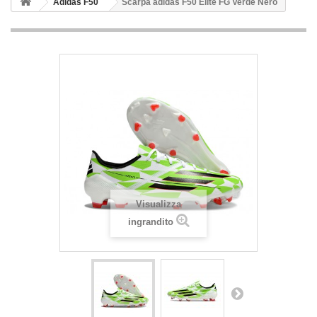
Adidas F50
Scarpa adidas F50 Elite FG Verde Nero
Visualizza
ingrandito