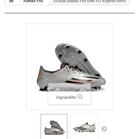
Adidas F50
Scarpa adidas F50 Elite FG Argento Nero
Visualizza
ingrandito