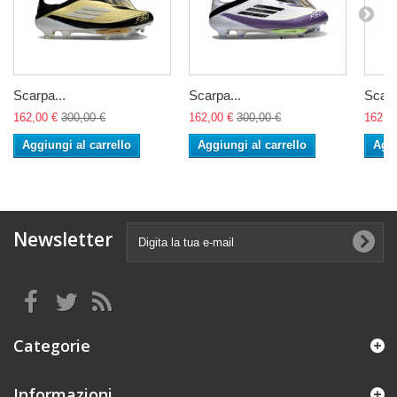
Scarpa...
Scarpa...
Scarp
162,00 €
300,00 €
162,00 €
300,00 €
162,0
Aggiungi al carrello
Aggiungi al carrello
Aggi
Newsletter
Categorie
Informazioni