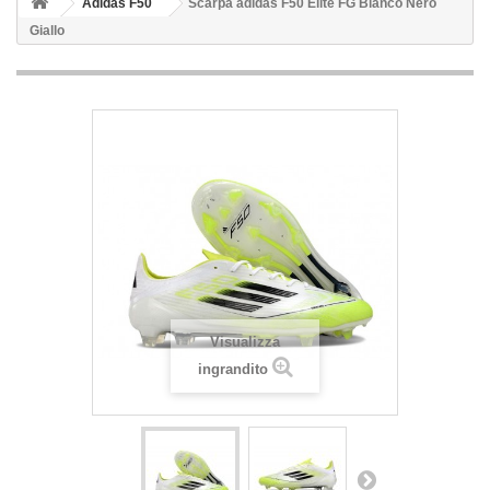
Adidas F50
Scarpa adidas F50 Elite FG Bianco Nero
Giallo
Visualizza
ingrandito