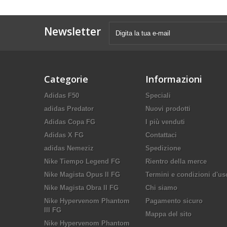
Newsletter
Categorie
Informazioni
Adidas F50
Speciali
adidas Predator
Nuovi prodotti
Adidas Copa FG
I più venduti
Adidas X FG
Contattaci
adidas Nemeziz
Spedizione
Nike Tiempo Legend FG
Rientro della merce
Nike Magista Opus II FG
Termini e condizioni d'us
Nike Magista Obra II FG
Chi siamo
Nike Hypervenom Phantom
Pagamento sicuro
III FG
Mappa del sito
Nike Hypervenom Phantom