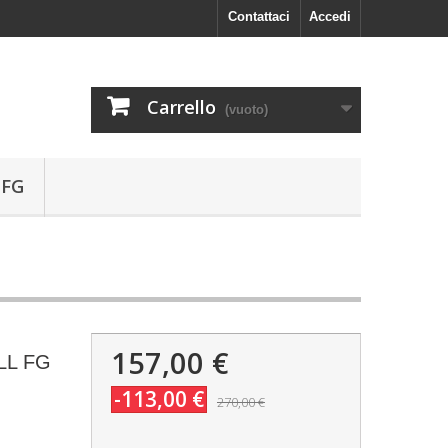
Contattaci
Accedi
Carrello
(vuoto)
 FG
157,00 €
 LL FG
-113,00 €
270,00 €