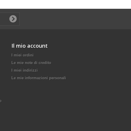
Il mio account
I miei ordini
Le mie note di credito
I miei indirizzi
Le mie informazioni personali
o