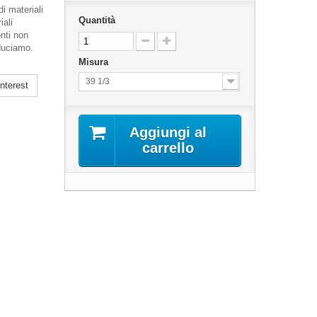
i materiali
Quantità
iali
onti non
oduciamo.
Misura
39 1/3
nterest
Aggiungi al
carrello