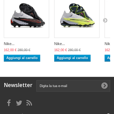
Nike...
Nike...
Nike..
162,00 €
280,00 €
162,00 €
280,00 €
162,0
Aggiungi al carrello
Aggiungi al carrello
Aggi
Newsletter