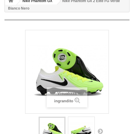
Nike Phantom GX
Nike Phantom GX 2 Elite FG Verde
Bianco Nero
Visualizza
ingrandito