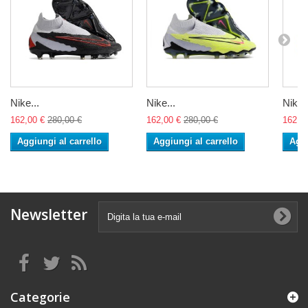
Nike...
Nike...
Nike..
162,00 €
280,00 €
162,00 €
280,00 €
162,0
Aggiungi al carrello
Aggiungi al carrello
Aggi
Newsletter
Categorie