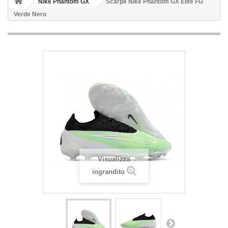
Nike Phantom GX
Scarpe Nike Phantom GX Elite FG
Verde Nero
Visualizza
ingrandito