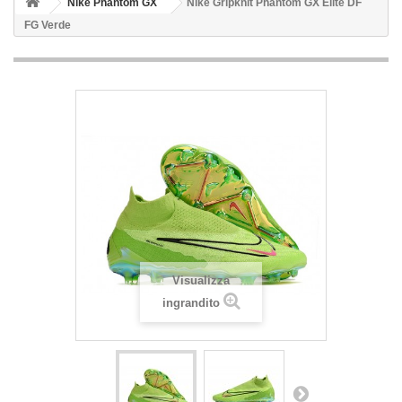
Nike Phantom GX
Nike Gripknit Phantom GX Elite DF
FG Verde
Visualizza
ingrandito