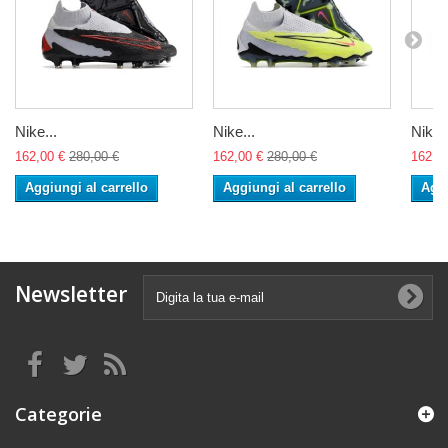
Nike...
Nike...
Nike..
162,00 €
280,00 €
162,00 €
280,00 €
162,0
Aggiungi al carrello
Aggiungi al carrello
Aggi
Newsletter
Categorie