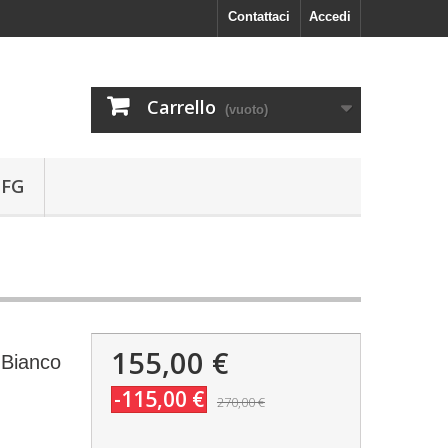
Contattaci
Accedi
Carrello
(vuoto)
 FG
155,00 €
 Bianco
-115,00 €
270,00 €