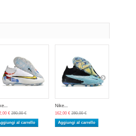
ke...
Nike...
Nike...
2,00 €
280,00 €
162,00 €
280,00 €
162,00 €
28
ggiungi al carrello
Aggiungi al carrello
Aggiungi 