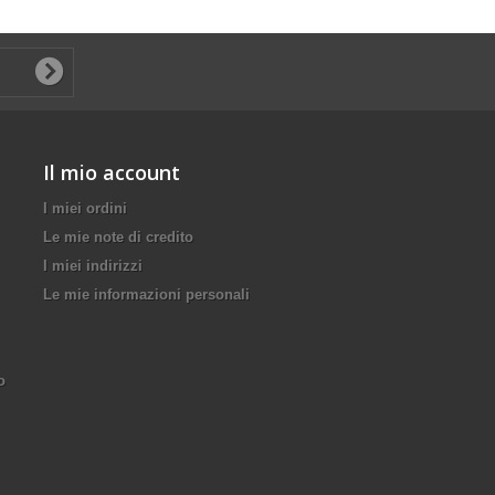
Il mio account
I miei ordini
Le mie note di credito
I miei indirizzi
Le mie informazioni personali
o