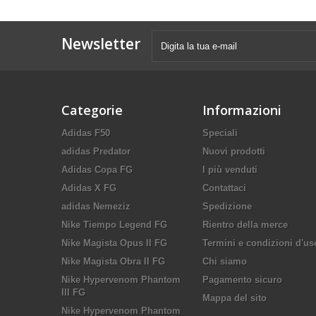
Newsletter
Categorie
Informazioni
Adidas F50
Speciali
adidas Predator
Nuovi prodotti
Adidas Copa FG
I più venduti
Adidas X FG
Contattaci
adidas Nemeziz
Spedizione
Nike Tiempo Legend FG
Rientro della merce
Nike Magista Opus II FG
Termini e condizioni d'us
Nike Magista Obra II FG
Chi siamo
Nike Hypervenom Phantom
Pagamento sicuro
III FG
Mappa del sito
Nike Hypervenom Phantom