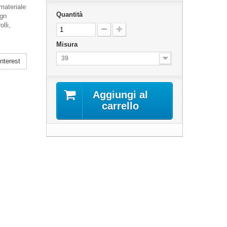
 materiale
Quantità
ign
lli,
Misura
39
nterest
Aggiungi al
carrello