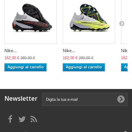
Nike...
Nike...
Nike..
162,00 €
280,00 €
162,00 €
280,00 €
162,0
Aggiungi al carrello
Aggiungi al carrello
Aggi
Newsletter