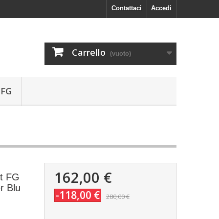
Contattaci
Accedi
Carrello
(vuoto)
 FG
162,00 €
it FG
r Blu
-118,00 €
280,00 €