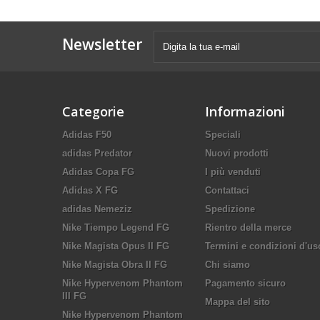
Newsletter
Categorie
Informazioni
Adidas F50
Speciali
adidas Predator
Nuovi prodotti
Adidas Copa FG
I più venduti
Adidas X FG
Contattaci
adidas Nemeziz
Spedizione
Nike Tiempo Legend FG
Rientro della merce
Nike Magista Opus II FG
Termini e condizioni d'us
Nike Magista Obra II FG
Chi siamo
Nike Hypervenom Phantom
Pagamento sicuro
III FG
Mappa del sito
Nike Hypervenom Phantom