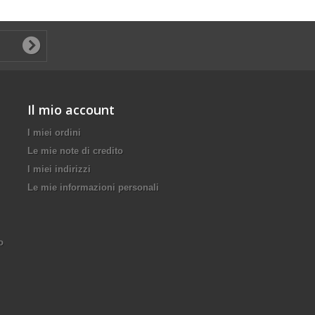
Il mio account
I miei ordini
Le mie note di credito
I miei indirizzi
Le mie informazioni personali
o