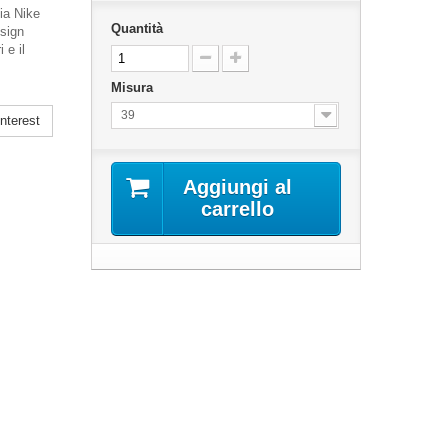
gia Nike
Quantità
esign
 e il
Misura
39
nterest
Aggiungi al
carrello