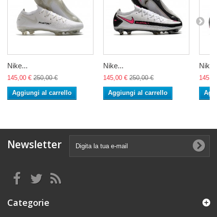
Nike...
Nike...
Nike..
145,00 €
250,00 €
145,00 €
250,00 €
145,0
Aggiungi al carrello
Aggiungi al carrello
Aggi
Newsletter
Categorie