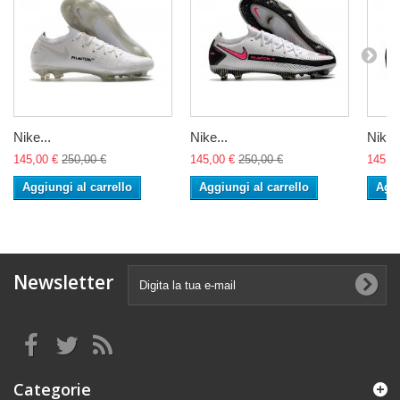
Nike...
Nike...
Nike..
145,00 €
250,00 €
145,00 €
250,00 €
145,0
Aggiungi al carrello
Aggiungi al carrello
Aggi
Newsletter
Categorie