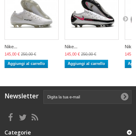
Nike...
Nike...
Nike..
145,00 €
250,00 €
145,00 €
250,00 €
145,0
Aggiungi al carrello
Aggiungi al carrello
Aggi
Newsletter
Categorie