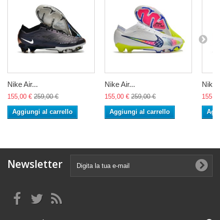
Nike Air...
Nike Air...
Nike A
155,00 €
259,00 €
155,00 €
259,00 €
155,0
Aggiungi al carrello
Aggiungi al carrello
Aggi
Newsletter