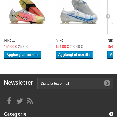
Nike...
Nike...
Nike..
154,00 €
250,00 €
154,00 €
250,00 €
154,0
Aggiungi al carrello
Aggiungi al carrello
Aggi
Newsletter
Categorie