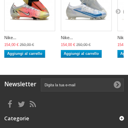
Nike...
Nike...
Nike..
154,00 €
250,00 €
154,00 €
250,00 €
154,0
Aggiungi al carrello
Aggiungi al carrello
Aggi
Newsletter
Categorie