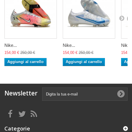
Nike...
Nike...
Nike..
154,00 €
250,00 €
154,00 €
250,00 €
154,0
Aggiungi al carrello
Aggiungi al carrello
Aggi
Newsletter
Categorie