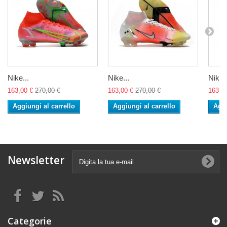
Nike...
Nike...
Nike..
163,00 €
270,00 €
163,00 €
270,00 €
163,0
Aggiungi al carrello
Aggiungi al carrello
Aggi
Newsletter
Categorie