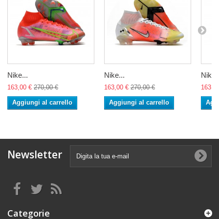
Nike...
Nike...
Nike..
163,00 €
270,00 €
163,00 €
270,00 €
163,0
Aggiungi al carrello
Aggiungi al carrello
Aggi
Newsletter
Categorie