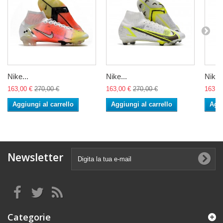
Nike...
Nike...
Nike..
163,00 €
270,00 €
163,00 €
270,00 €
163,0
Aggiungi al carrello
Aggiungi al carrello
Aggi
Newsletter
Categorie