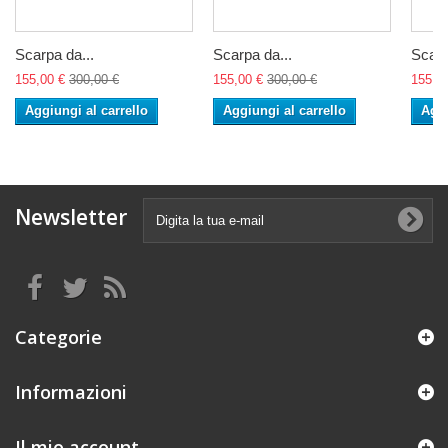
Scarpa da...
Scarpa da...
Scarp
155,00 €
300,00 €
155,00 €
300,00 €
155,0
Aggiungi al carrello
Aggiungi al carrello
Aggi
Newsletter
Categorie
Informazioni
Il mio account