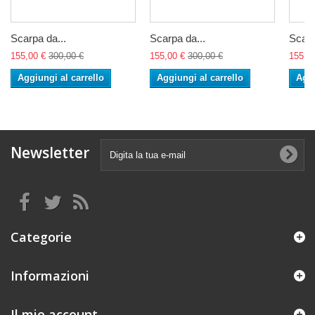
Scarpa da...
Scarpa da...
Scarp
155,00 €
300,00 €
155,00 €
300,00 €
155,0
Aggiungi al carrello
Aggiungi al carrello
Aggi
Newsletter
Categorie
Informazioni
Il mio account