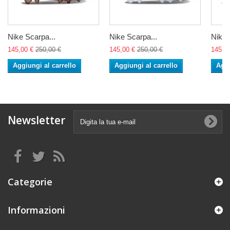
Nike Scarpa...
Nike Scarpa...
Nike 
145,00 €
250,00 €
145,00 €
250,00 €
145,0
Aggiungi al carrello
Aggiungi al carrello
Aggi
Newsletter
Categorie
Informazioni