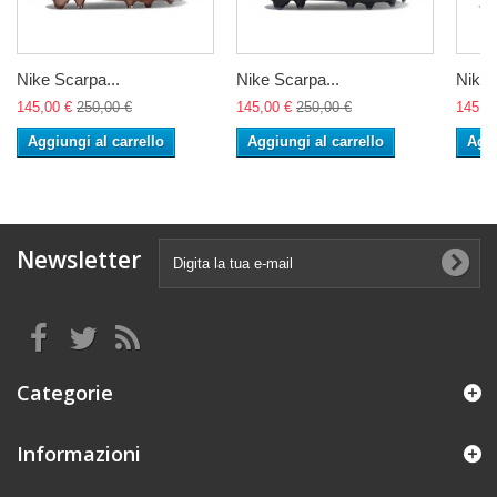
Nike Scarpa...
Nike Scarpa...
Nike 
145,00 €
250,00 €
145,00 €
250,00 €
145,0
Aggiungi al carrello
Aggiungi al carrello
Aggi
Newsletter
Categorie
Informazioni