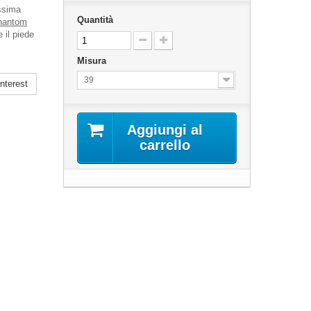
assima
Quantità
hantom
 il piede
Misura
39
nterest
Aggiungi al
carrello