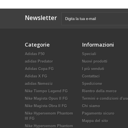
Newsletter
Categorie
Informazioni
Adidas F50
Speciali
adidas Predator
Nuovi prodotti
Adidas Copa FG
I più venduti
Adidas X FG
Contattaci
adidas Nemeziz
Spedizione
Nike Tiempo Legend FG
Rientro della merce
Nike Magista Opus II FG
Termini e condizioni d'us
Nike Magista Obra II FG
Chi siamo
Nike Hypervenom Phantom
Pagamento sicuro
III FG
Mappa del sito
Nike Hypervenom Phantom