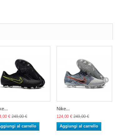
ke...
Nike...
Nike...
4,00 €
249,00 €
124,00 €
249,00 €
124,00 €
24
ggiungi al carrello
Aggiungi al carrello
Aggiungi 