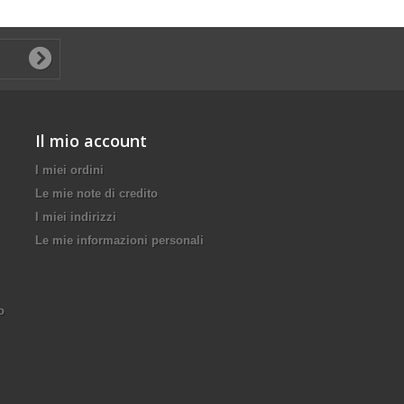
Il mio account
I miei ordini
Le mie note di credito
I miei indirizzi
Le mie informazioni personali
o