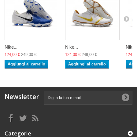
Nike...
Nike...
Nike..
124,00 €
249,00 €
124,00 €
249,00 €
124,0
Aggiungi al carrello
Aggiungi al carrello
Aggi
Newsletter
Categorie