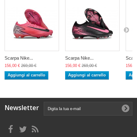
Scarpa Nike...
Scarpa Nike...
Scarp
156,00 €
269,00 €
156,00 €
269,00 €
156,0
Aggiungi al carrello
Aggiungi al carrello
Aggi
Newsletter