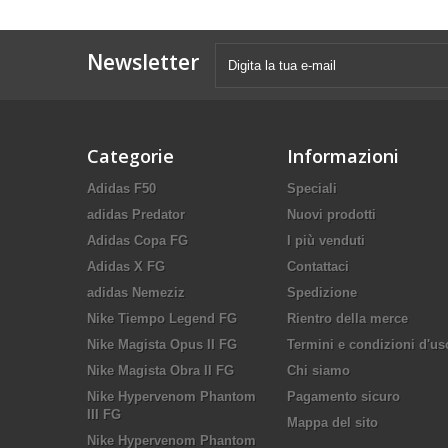
Newsletter
Categorie
Informazioni
Adidas F50
Speciali
adidas Predator
Nuovi prodotti
Adidas Copa FG
I più venduti
Adidas X FG
Contattaci
adidas Nemeziz
Spedizione
Nike Tiempo Legend FG
Rientro della merce
Nike Magista Opus II FG
Termini e condizioni d'us
Nike Magista Obra II FG
Chi siamo
Nike Hypervenom Phantom
Pagamento sicuro
III FG
Mappa del sito
Nike Hypervenom Phantom