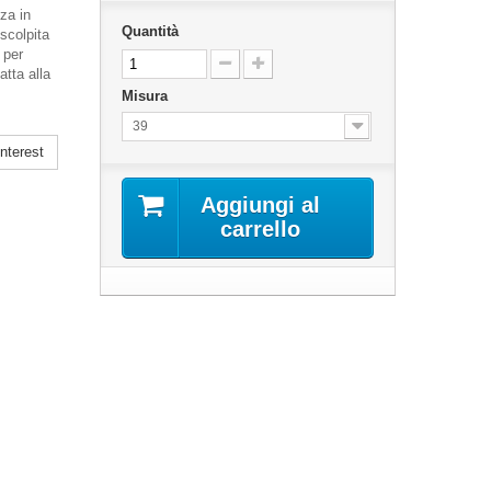
za in
Quantità
 scolpita
 per
atta alla
Misura
39
nterest
Aggiungi al
carrello