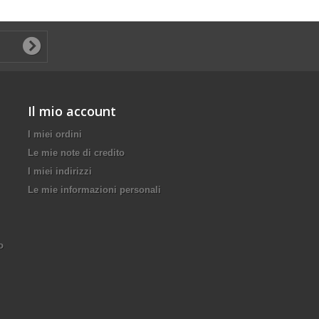
Il mio account
I miei ordini
Le mie note di credito
I miei indirizzi
Le mie informazioni personali
o