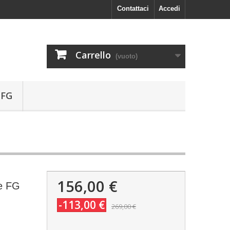
Contattaci
Accedi
Carrello
(vuoto)
 FG
156,00 €
te FG
-113,00 €
269,00 €