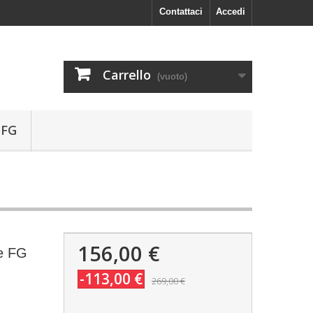
Contattaci
Accedi
Carrello
(vuoto)
 FG
156,00 €
te FG
-113,00 €
269,00 €