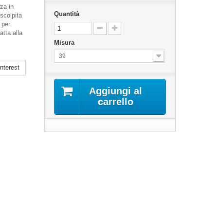
za in
Quantità
 scolpita
 per
atta alla
Misura
39
nterest
Aggiungi al
carrello