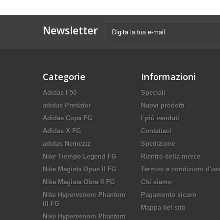
Newsletter
Categorie
Informazioni
Adidas F50
Speciali
adidas Predator
Nuovi prodotti
Adidas Copa FG
I più venduti
Adidas X FG
Contattaci
adidas Nemeziz
Spedizione
Nike Tiempo Legend FG
Rientro della merce
Nike Magista Opus II FG
Termini e condizioni d'us
Nike Magista Obra II FG
Chi siamo
Nike Hypervenom Phantom
Pagamento sicuro
III FG
Mappa del sito
Nike Hypervenom Phantom