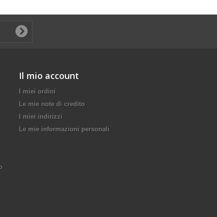
Il mio account
I miei ordini
Le mie note di credito
I miei indirizzi
Le mie informazioni personali
o