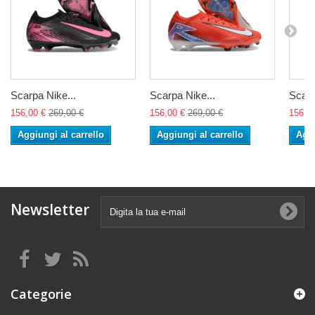
Scarpa Nike...
Scarpa Nike...
Scarp
156,00 €
269,00 €
156,00 €
269,00 €
156,0
Aggiungi al carrello
Aggiungi al carrello
Aggi
Newsletter
Categorie